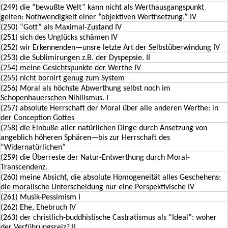
(249) die “bewußte Welt” kann nicht als Werthausgangspunkt
gelten: Nothwendigkeit einer “objektiven Werthsetzung.” IV
(250) “Gott” als Maximal-Zustand IV
(251) sich des Unglücks schämen IV
(252) wir Erkennenden—unsre letzte Art der Selbstüberwindung IV
(253) die Sublimirungen z.B. der Dyspepsie. II
(254) meine Gesichtspunkte der Werthe IV
(255) nicht bornirt genug zum System
(256) Moral als höchste Abwerthung selbst noch im
Schopenhauerschen Nihilismus. I
(257) absolute Herrschaft der Moral über alle anderen Werthe: in
der Conception Gottes
(258) die Einbuße aller natürlichen Dinge durch Ansetzung von
angeblich höheren Sphären—bis zur Herrschaft des
“Widernatürlichen”
(259) die Überreste der Natur-Entwerthung durch Moral-
Transcendenz.
(260) meine Absicht, die absolute Homogeneität alles Geschehens:
die moralische Unterscheidung nur eine Perspektivische IV
(261) Musik-Pessimism I
(262) Ehe, Ehebruch IV
(263) der christlich-buddhistische Castratismus als “Ideal”: woher
der Verführungsreiz? II