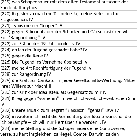
(219) was Schopenhauer mit dem alten Testament aussöhnt: der
Sündenfall-mythus II
(220) Register zu machen für meine Ja, meine Neins, meine
Fragezeichen. IV
(221) Typus meiner “Jünger” IV
(222) gegen Schopenhauer der Schurken und Gänse castriren will.
Zur “Rangordnung.” IV
(223) zur Stärke des 19. Jahrhunderts. IV
(224) ob ich der Tugend geschadet habe? IV
(225) gegen die Reue IV
(226) Die Tugend ins Vornehme übersetzt IV
(227) meine Art Rechtfertigung der Tugend IV
(228) zur Rangordnung IV
(229) die Kraft zur Carikatur in jeder Gesellschafts-Werthung: Mittel
ihres Willens zur Macht II
(230) zur Kritik der Idealisten: als Gegensatz zu mir IV
(231) Krieg gegen “vornehm” im weichlich-weiblich-weibischen Sinn
IV
(232) unsere Musik, zum Begriff “klassisch” “genial” usw. IV
(233) in wiefern ich nicht die Vernichtung der Ideale wünsche, die
ich bekämpfe—ich will nur Herr über sie werden .. IV
(234) meine Stellung und die Schopenhauers eine Controverse,
verse, zu Kant insgleichen, zu Hegel, Comte, Darwin, zu den