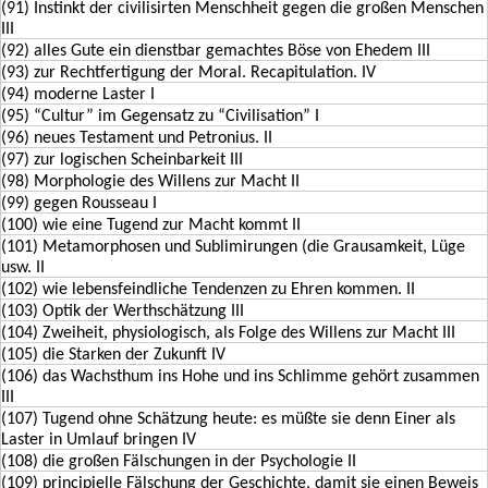
(91) Instinkt der civilisirten Menschheit gegen die großen Menschen
III
(92) alles Gute ein dienstbar gemachtes Böse von Ehedem III
(93) zur Rechtfertigung der Moral. Recapitulation. IV
(94) moderne Laster I
(95) “Cultur” im Gegensatz zu “Civilisation” I
(96) neues Testament und Petronius. II
(97) zur logischen Scheinbarkeit III
(98) Morphologie des Willens zur Macht II
(99) gegen Rousseau I
(100) wie eine Tugend zur Macht kommt II
(101) Metamorphosen und Sublimirungen (die Grausamkeit, Lüge
usw. II
(102) wie lebensfeindliche Tendenzen zu Ehren kommen. II
(103) Optik der Werthschätzung III
(104) Zweiheit, physiologisch, als Folge des Willens zur Macht III
(105) die Starken der Zukunft IV
(106) das Wachsthum ins Hohe und ins Schlimme gehört zusammen
III
(107) Tugend ohne Schätzung heute: es müßte sie denn Einer als
Laster in Umlauf bringen IV
(108) die großen Fälschungen in der Psychologie II
(109) principielle Fälschung der Geschichte, damit sie einen Beweis