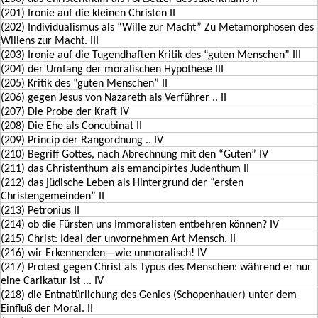
(201) Ironie auf die kleinen Christen II
(202) Individualismus als “Wille zur Macht” Zu Metamorphosen des
Willens zur Macht. III
(203) Ironie auf die Tugendhaften Kritik des “guten Menschen” III
(204) der Umfang der moralischen Hypothese III
(205) Kritik des “guten Menschen” II
(206) gegen Jesus von Nazareth als Verführer .. II
(207) Die Probe der Kraft IV
(208) Die Ehe als Concubinat II
(209) Princip der Rangordnung .. IV
(210) Begriff Gottes, nach Abrechnung mit den “Guten” IV
(211) das Christenthum als emancipirtes Judenthum II
(212) das jüdische Leben als Hintergrund der “ersten
Christengemeinden” II
(213) Petronius II
(214) ob die Fürsten uns Immoralisten entbehren können? IV
(215) Christ: Ideal der unvornehmen Art Mensch. II
(216) wir Erkennenden—wie unmoralisch! IV
(217) Protest gegen Christ als Typus des Menschen: während er nur
eine Carikatur ist ... IV
(218) die Entnatürlichung des Genies (Schopenhauer) unter dem
Einfluß der Moral. II