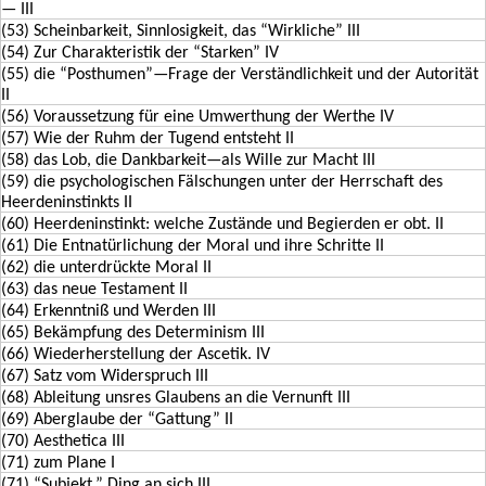
— III
(53) Scheinbarkeit, Sinnlosigkeit, das “Wirkliche” III
(54) Zur Charakteristik der “Starken” IV
(55) die “Posthumen”—Frage der Verständlichkeit und der Autorität
II
(56) Voraussetzung für eine Umwerthung der Werthe IV
(57) Wie der Ruhm der Tugend entsteht II
(58) das Lob, die Dankbarkeit—als Wille zur Macht III
(59) die psychologischen Fälschungen unter der Herrschaft des
Heerdeninstinkts II
(60) Heerdeninstinkt: welche Zustände und Begierden er obt. II
(61) Die Entnatürlichung der Moral und ihre Schritte II
(62) die unterdrückte Moral II
(63) das neue Testament II
(64) Erkenntniß und Werden III
(65) Bekämpfung des Determinism III
(66) Wiederherstellung der Ascetik. IV
(67) Satz vom Widerspruch III
(68) Ableitung unsres Glaubens an die Vernunft III
(69) Aberglaube der “Gattung” II
(70) Aesthetica III
(71) zum Plane I
(71) “Subjekt,” Ding an sich III