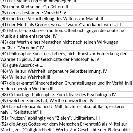
(37) Feststellen und Sinn-hineinlegen III
(38) mehr Kind seiner Großeltern II
(39) neues Testament: Vorsicht! IV
(40) moderne Verurtheilung des Willens zur Macht III
(41) der Muth als Grenze, wo das “wahre” anerkannt wird .. III
(42) Musik—die starke Tradition. Offenbach; gegen die deutsche
Musik als eine entartende. IV
(43) der Werth eines Menschen nicht nach seinen Wirkungen
meßbar. “Vornehm” IV
(44) Philosophie Kunst des Lebens, nicht Kunst zur Entdeckung der
Wahrheit Epicur. Zur Geschichte der Philosophie. IV
(45) gute Ausdrücke ...
(46) Wille zur Wahrheit: ungeheure Selbstbesinnung. IV
(46) Wille zur Wahrheit III
(47) die erkenntnißtheoretischen Grundstellungen und ihr Verhältniß
zu den obersten Werthen III
(48) Colportage-Philosophie. Zum Ideale des Psychologen IV
(49) welchen Sinn es hat, Werthe umwerthen. IV
(50) Larochefoucauld und J. Mill: letzterer absolut flach, ersterer
naiv .. “Selbstsucht” III
(51) “Nutzen” abhängig von “Zielen”: Utilitarism. III
(52) die Angst Gottes vor dem Menschen Erkenntniß als Mittel zur
Macht, zur “Gottgleichheit.” Werth. Zur Geschichte der Philosophie