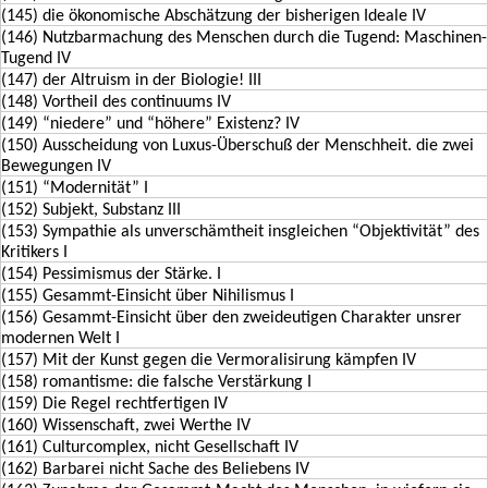
(145) die ökonomische Abschätzung der bisherigen Ideale IV
(146) Nutzbarmachung des Menschen durch die Tugend: Maschinen-
Tugend IV
(147) der Altruism in der Biologie! III
(148) Vortheil des continuums IV
(149) “niedere” und “höhere” Existenz? IV
(150) Ausscheidung von Luxus-Überschuß der Menschheit. die zwei
Bewegungen IV
(151) “Modernität” I
(152) Subjekt, Substanz III
(153) Sympathie als unverschämtheit insgleichen “Objektivität” des
Kritikers I
(154) Pessimismus der Stärke. I
(155) Gesammt-Einsicht über Nihilismus I
(156) Gesammt-Einsicht über den zweideutigen Charakter unsrer
modernen Welt I
(157) Mit der Kunst gegen die Vermoralisirung kämpfen IV
(158) romantisme: die falsche Verstärkung I
(159) Die Regel rechtfertigen IV
(160) Wissenschaft, zwei Werthe IV
(161) Culturcomplex, nicht Gesellschaft IV
(162) Barbarei nicht Sache des Beliebens IV