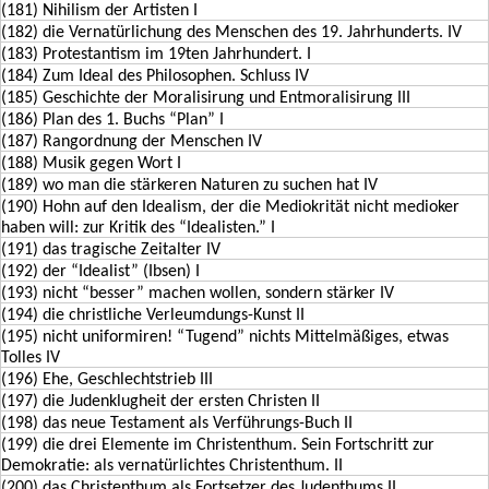
(181) Nihilism der Artisten I
(182) die Vernatürlichung des Menschen des 19. Jahrhunderts. IV
(183) Protestantism im 19ten Jahrhundert. I
(184) Zum Ideal des Philosophen. Schluss IV
(185) Geschichte der Moralisirung und Entmoralisirung III
(186) Plan des 1. Buchs “Plan” I
(187) Rangordnung der Menschen IV
(188) Musik gegen Wort I
(189) wo man die stärkeren Naturen zu suchen hat IV
(190) Hohn auf den Idealism, der die Mediokrität nicht medioker
haben will: zur Kritik des “Idealisten.” I
(191) das tragische Zeitalter IV
(192) der “Idealist” (Ibsen) I
(193) nicht “besser” machen wollen, sondern stärker IV
(194) die christliche Verleumdungs-Kunst II
(195) nicht uniformiren! “Tugend” nichts Mittelmäßiges, etwas
Tolles IV
(196) Ehe, Geschlechtstrieb III
(197) die Judenklugheit der ersten Christen II
(198) das neue Testament als Verführungs-Buch II
(199) die drei Elemente im Christenthum. Sein Fortschritt zur
Demokratie: als vernatürlichtes Christenthum. II
(200) das Christenthum als Fortsetzer des Judenthums II