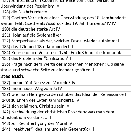
(127) zum Schluß: ein Goethischer Blick voll Liebe, wirkliche
Überwindung des Pessimism IV
(128) die 3 Jahrhunderte I
(129) Goethes Versuch zu einer Überwindung des 18. Jahrhunderts
warum fehlt Goethe als Ausdruck des 19. Jahrhunderts? IV IV
(130) die deutsche starke Art IV
(131) Hohn auf die Systematiker
(132) Schopenhauer als der, welcher Pascal wieder aufnimmt I
(133) das 17te und 18te Jahrhundert. I
(134) Rousseau und Voltaire c. 1760; Einfluß R auf die Romantik. I
(135) das Problem der “Civilisation” I
(136) Frage nach dem Werth des modernen Menschen? Ob seine
starke und schwache Seite zu einander gehören. I
2tes Buch.
(137) meine fünf Neins: zur Vorrede? IV
(138) mein neuer Weg zum Ja IV
(139) wie man Herr geworden ist über das Ideal der Rénaissance I
(140) zu Ehren des 19ten Jahrhunderts. IV
(141) sich schämen, Christ zu sein IV
(142) Nachwirkung der christlichen Providenz was man dem
Christenthum verdankt ... I
(143) zur Rechtfertigung der Moral IV
(144) “reaktiver” Idealism und sein Gegenstück II