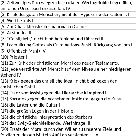
(2) Zeitweiliges überwiegen der socialen Werthgefühle begreiflich,
um einen Unterbau herzustellen. IV
(3) Kritik des guten Menschen, nicht der Hypokrisie der Guten ... II
(4) Werth Kants I
(5) Zur Charakteristik des nationalen Genies. I
(6) Aesthetica III
(7) “Geistigkeit,” nicht bloß befehlend und führend III
(8) Formulirung Gottes als Culminations-Punkt; Rückgang von ihm III
(9) Offenbach Musik IV
(10) Priester II
(11) Zur Kritik der christlichen Moral des neuen Testaments. II
(12) jede verstärkte Art Mensch auf dem Niveau einer niedrigeren
stehend IV
(13) Krieg gegen das christliche Ideal, nicht bloß gegen den
christlichen Gott II
(14) Franz von Assisi gegen die Hierarchie kämpfend II
(15) Socrates gegen die vornehmen Instinkte, gegen die Kunst II
(16) die Laster und die Cultur II
(17) die großen Lügen in der Historie II
(18) die christliche Interpretation des Sterbens II
(19) das Ewig-Gleichbleibende, Werthfrage III
(20) Ersatz der Moral durch den Willen zu unserem Ziele und
folglich zu dessen Mitteln Auf Lob verzichten ... IV