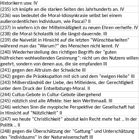
Historikern usw. IV
(235) ich knüpfe an die starken Seiten des Jahrhunderts an. IV
(236) was bedeutet die Moral-Idiosynkrasie selbst bei einem
außerordentlichen Individuum, wie Pascal? II
(237) in wiefern ich der Mittelmäßigkeit zu neuen Ehren verhelfe. IV
(238) die Moral-Scholastik ist die längst-dauernde. III
(239) die Naivetät in Hinsicht auf die letzten “Wünschbarkeiten”
während man das “Warum?” des Menschen nicht kennt. IV
(240) Wiederherstellung des richtigen Begriffs der “guten
hülfreichen wohlwollenden Gesinnung”: nicht um des Nutzens willen
geehrt, sondern von denen aus, die sie empfanden III
(241) gegen den Altruism der Schwäche III
(242) gegen die Präokkupation mit sich und dem “ewigen Heile” III
(243) Mißverständniß der Liebe, des Mitleidens, der Gerechtigkeit
unter dem Druck der Entselbstungs-Moral. II
(244) Cultus-Gebote in Cultur-Gebote übergehend
(245) nützlich sind alle Affekte: hier kein Werthmaaß. III
(246) welchen Sinn die myopische Perspektive der Gesellschaft hat
in Hinsicht auf “Nützlichkeit” II
(247) wo heute “Christlichkeit” absolut kein Recht mehr hat .. In der
Politik .. II
(248) gegen die Überschätzung der “Gattung” und Unterschätzung
des “Individuums” in der Naturwissenschaft III