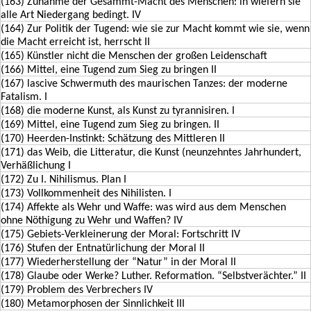
(163) Zunahme der Gesammt-Macht des Menschen: in wiefern sie
alle Art Niedergang bedingt. IV
(164) Zur Politik der Tugend: wie sie zur Macht kommt wie sie, wenn
die Macht erreicht ist, herrscht II
(165) Künstler nicht die Menschen der großen Leidenschaft
(166) Mittel, eine Tugend zum Sieg zu bringen II
(167) lascive Schwermuth des maurischen Tanzes: der moderne
Fatalism. I
(168) die moderne Kunst, als Kunst zu tyrannisiren. I
(169) Mittel, eine Tugend zum Sieg zu bringen. II
(170) Heerden-Instinkt: Schätzung des Mittleren II
(171) das Weib, die Litteratur, die Kunst (neunzehntes Jahrhundert,
Verhäßlichung I
(172) Zu I. Nihilismus. Plan I
(173) Vollkommenheit des Nihilisten. I
(174) Affekte als Wehr und Waffe: was wird aus dem Menschen
ohne Nöthigung zu Wehr und Waffen? IV
(175) Gebiets-Verkleinerung der Moral: Fortschritt IV
(176) Stufen der Entnatürlichung der Moral II
(177) Wiederherstellung der “Natur” in der Moral II
(178) Glaube oder Werke? Luther. Reformation. “Selbstverächter.” II
(179) Problem des Verbrechers IV
(180) Metamorphosen der Sinnlichkeit III