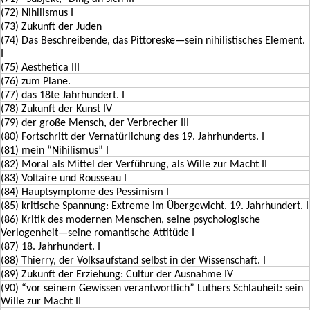
(72) Nihilismus I
(73) Zukunft der Juden
(74) Das Beschreibende, das Pittoreske—sein nihilistisches Element.
I
(75) Aesthetica III
(76) zum Plane.
(77) das 18te Jahrhundert. I
(78) Zukunft der Kunst IV
(79) der große Mensch, der Verbrecher III
(80) Fortschritt der Vernatürlichung des 19. Jahrhunderts. I
(81) mein “Nihilismus” I
(82) Moral als Mittel der Verführung, als Wille zur Macht II
(83) Voltaire und Rousseau I
(84) Hauptsymptome des Pessimism I
(85) kritische Spannung: Extreme im Übergewicht. 19. Jahrhundert. I
(86) Kritik des modernen Menschen, seine psychologische
Verlogenheit—seine romantische Attitüde I
(87) 18. Jahrhundert. I
(88) Thierry, der Volksaufstand selbst in der Wissenschaft. I
(89) Zukunft der Erziehung: Cultur der Ausnahme IV
(90) “vor seinem Gewissen verantwortlich” Luthers Schlauheit: sein
Wille zur Macht II