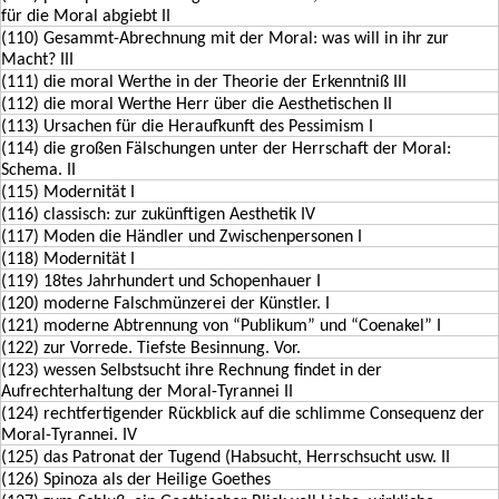
für die Moral abgiebt II
(110) Gesammt-Abrechnung mit der Moral: was will in ihr zur
Macht? III
(111) die moral Werthe in der Theorie der Erkenntniß III
(112) die moral Werthe Herr über die Aesthetischen II
(113) Ursachen für die Heraufkunft des Pessimism I
(114) die großen Fälschungen unter der Herrschaft der Moral:
Schema. II
(115) Modernität I
(116) classisch: zur zukünftigen Aesthetik IV
(117) Moden die Händler und Zwischenpersonen I
(118) Modernität I
(119) 18tes Jahrhundert und Schopenhauer I
(120) moderne Falschmünzerei der Künstler. I
(121) moderne Abtrennung von “Publikum” und “Coenakel” I
(122) zur Vorrede. Tiefste Besinnung. Vor.
(123) wessen Selbstsucht ihre Rechnung findet in der
Aufrechterhaltung der Moral-Tyrannei II
(124) rechtfertigender Rückblick auf die schlimme Consequenz der
Moral-Tyrannei. IV
(125) das Patronat der Tugend (Habsucht, Herrschsucht usw. II
(126) Spinoza als der Heilige Goethes