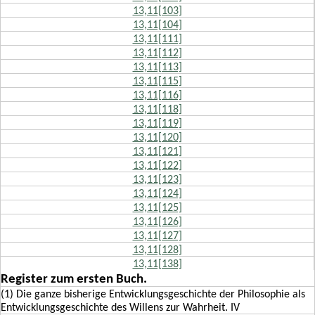
13,11[103]
13,11[104]
13,11[111]
13,11[112]
13,11[113]
13,11[115]
13,11[116]
13,11[118]
13,11[119]
13,11[120]
13,11[121]
13,11[122]
13,11[123]
13,11[124]
13,11[125]
13,11[126]
13,11[127]
13,11[128]
13,11[138]
Register zum ersten Buch.
(1) Die ganze bisherige Entwicklungsgeschichte der Philosophie als
Entwicklungsgeschichte des Willens zur Wahrheit. IV