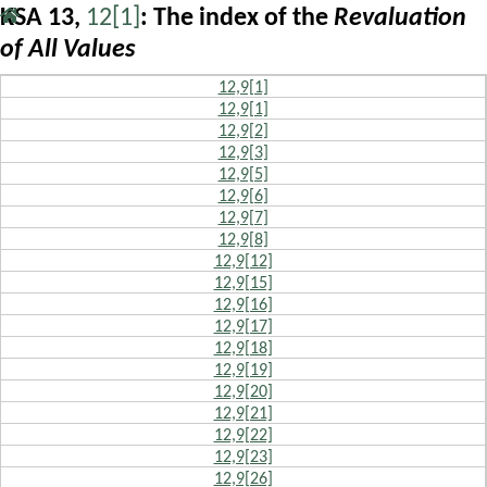
KSA 13,
12[1]
: The index of the
Revaluation
of All Values
12,9[1]
12,9[1]
12,9[2]
12,9[3]
12,9[5]
12,9[6]
12,9[7]
12,9[8]
12,9[12]
12,9[15]
12,9[16]
12,9[17]
12,9[18]
12,9[19]
12,9[20]
12,9[21]
12,9[22]
12,9[23]
12,9[26]