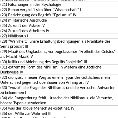
(21) Fälschungen in der Psychologie. II
(22) Renan vergreift sich über “Wissenschaft” I
(23) Berichtigung des Begriffs “Egoismus” IV
(24) militärische Ausdrücke
(25) Zukunft der Askese IV
(26) Zukunft des Arbeiters IV
(27) Nihilismus I
(28) “Wahrheit,” unsre Erhaltungsbedingungen als Prädikate des
Seins projicirt III
(29) Maaß des Unglaubens, von zugelassener “Freiheit des Geistes”
als Macht-Maaß IV
(30) Kritik und Ablehnung des Begriffs “objektiv” III
(31) extremste Form des Nihilism: in wiefern eine göttliche
Denkweise IV
(32) dionysisch: neuer Weg zu einem Typus des Göttlichen; mein
Unterschied gegen Schopenhauer von Anfang an. IV
(33) “wozu?” die Frage des Nihilismus und die Versuche, Antworten
zu bekommen I
(34) die Rangordnung fehlt, Ursache des Nihilismus. die Versuche,
höhere Typen auszudenken ... I
(35) was der große Mensch gekostet hat. IV
(36) der Wille zur Wahrheit III